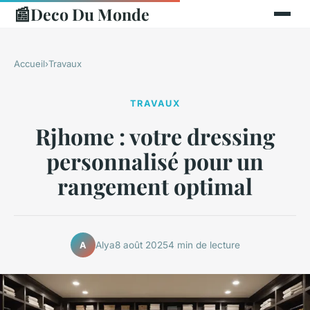
📰
Deco Du Monde
Accueil
›
Travaux
TRAVAUX
Rjhome : votre dressing
personnalisé pour un
rangement optimal
Alya
8 août 2025
4 min de lecture
A