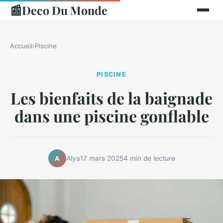
📰
Deco Du Monde
Accueil
›
Piscine
PISCINE
Les bienfaits de la baignade
dans une piscine gonflable
Alya
17 mars 2025
4 min de lecture
A